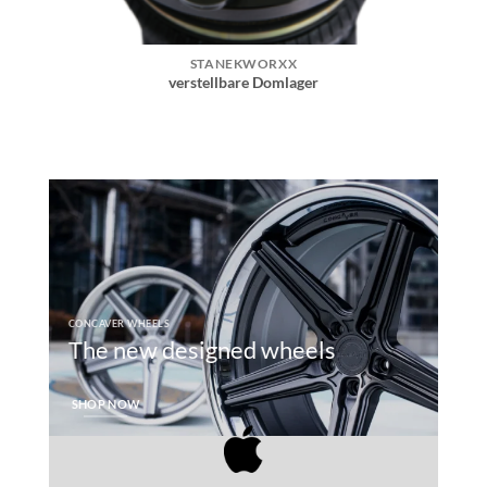
STANEKWORXX
verstellbare Domlager
CONCAVER WHEELS
The new designed wheels
SHOP NOW