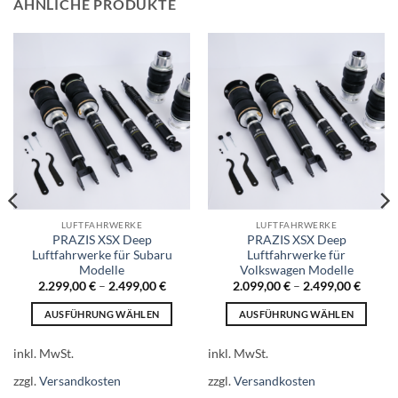
ÄHNLICHE PRODUKTE
LUFTFAHRWERKE
LUFTFAHRWERKE
PRAZIS XSX Deep
PRAZIS XSX Deep
Luftfahrwerke für Subaru
Luftfahrwerke für
Modelle
Volkswagen Modelle
2.299,00
€
–
2.499,00
€
2.099,00
€
–
2.499,00
€
AUSFÜHRUNG WÄHLEN
AUSFÜHRUNG WÄHLEN
Dieses
Dieses
Produkt
Produkt
inkl. MwSt.
inkl. MwSt.
weist
weist
zzgl.
Versandkosten
zzgl.
Versandkosten
mehrere
mehrere