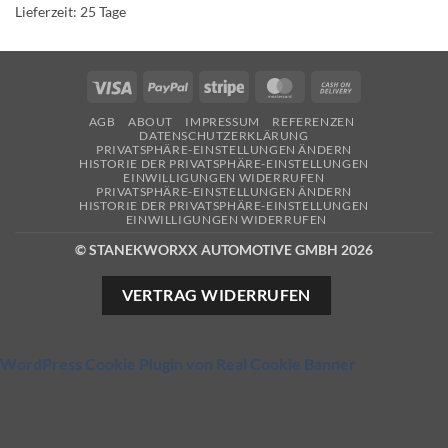
Lieferzeit:
25 Tage
Varianten
Varianten
auf.
auf.
Die
Die
Optionen
Optionen
Visa
PayPal
Stripe
MasterCard
Cash
können
können
On
auf
auf
AGB
ABOUT
IMPRESSUM
REFERENZEN
Delivery
DATENSCHUTZERKLÄRUNG
der
der
PRIVATSPHÄRE-EINSTELLUNGEN ÄNDERN
Produktseite
Produktseite
HISTORIE DER PRIVATSPHÄRE-EINSTELLUNGEN
EINWILLIGUNGEN WIDERRUFEN
gewählt
gewählt
PRIVATSPHÄRE-EINSTELLUNGEN ÄNDERN
werden
werden
HISTORIE DER PRIVATSPHÄRE-EINSTELLUNGEN
EINWILLIGUNGEN WIDERRUFEN
© STANEKWORXX AUTOMOTIVE GMBH 2026
VERTRAG WIDERRUFEN
WordPress Cookie Plugin von Real Cookie Banner