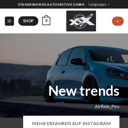
Zum
Languages
STANEKWORXX AUTOMOTIVE GMBH
Inhalt
springen
SHOP
0
+
New trends
AirRide_Pics
MEHR ERFAHREN AUF INSTAGRAM