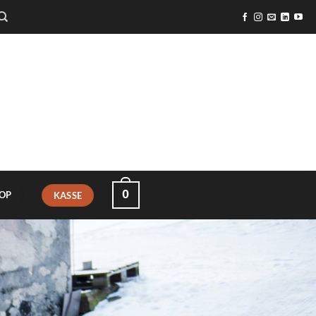
0
OP
KASSE