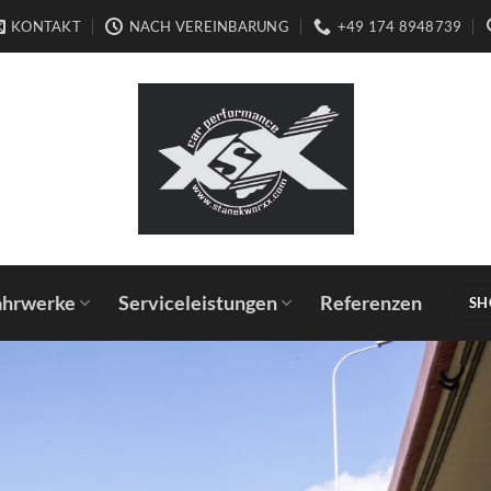
KONTAKT
NACH VEREINBARUNG
+49 174 8948739
ahrwerke
Serviceleistungen
Referenzen
SH