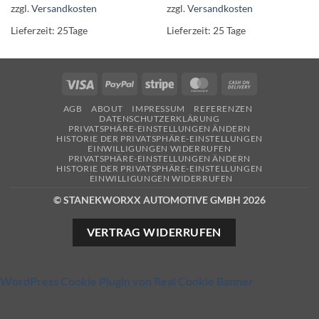
weist
weist
zzgl.
Versandkosten
zzgl.
Versandkosten
mehrere
mehrere
Lieferzeit:
25Tage
Lieferzeit:
25 Tage
Varianten
Varianten
auf.
auf.
Die
Die
Optionen
Optionen
Visa
PayPal
Stripe
MasterCard
Cash
können
können
On
auf
auf
AGB
ABOUT
IMPRESSUM
REFERENZEN
Delivery
DATENSCHUTZERKLÄRUNG
der
der
PRIVATSPHÄRE-EINSTELLUNGEN ÄNDERN
Produktseite
Produktseite
HISTORIE DER PRIVATSPHÄRE-EINSTELLUNGEN
EINWILLIGUNGEN WIDERRUFEN
gewählt
gewählt
PRIVATSPHÄRE-EINSTELLUNGEN ÄNDERN
werden
werden
HISTORIE DER PRIVATSPHÄRE-EINSTELLUNGEN
EINWILLIGUNGEN WIDERRUFEN
© STANEKWORXX AUTOMOTIVE GMBH 2026
VERTRAG WIDERRUFEN
WordPress Cookie Plugin von Real Cookie Banner