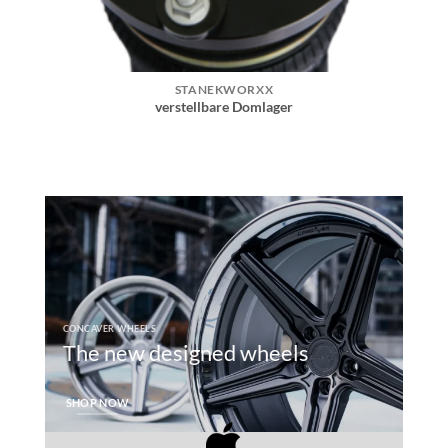
STANEKWORXX
verstellbare Domlager
CONCAVER WHEELS
The new designed wheels
SHOP NOW