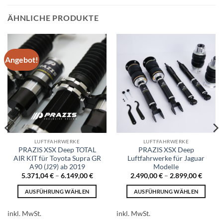
ÄHNLICHE PRODUKTE
Angebot!
LUFTFAHRWERKE
LUFTFAHRWERKE
PRAZIS XSX Deep TOTAL
PRAZIS XSX Deep
AIR KIT für Toyota Supra GR
Luftfahrwerke für Jaguar
A90 (J29) ab 2019
Modelle
5.371,04
€
–
6.149,00
€
2.490,00
€
–
2.899,00
€
AUSFÜHRUNG WÄHLEN
AUSFÜHRUNG WÄHLEN
Dieses
Dieses
Produkt
Produkt
inkl. MwSt.
inkl. MwSt.