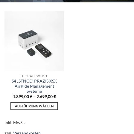
LUFTFAHRWERKE
S4 „STNCE“ PRAZIS XSX
AirRide Management
Systeme
1.899,00
€
–
2.699,00
€
AUSFÜHRUNG WÄHLEN
Dieses
Produkt
inkl. MwSt.
weist
mehrere
zzgl.
Versandkosten