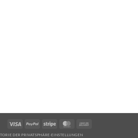
Visa
PayPal
Stripe
MasterCard
Cash
On
STORIE DER PRIVATSPHÄRE-EINSTELLUNGEN
Delivery