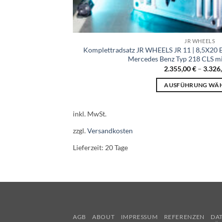
JR WHEELS
Komplettradsatz JR WHEELS JR 11 | 8,5X20 
Mercedes Benz Typ 218 CLS mi
2.355,00
€
–
3.326
AUSFÜHRUNG WÄ
Dieses
Produk
inkl. MwSt.
weist
zzgl.
Versandkosten
mehrer
Varian
Lieferzeit:
20 Tage
auf.
Die
Option
könne
auf
der
AGB
ABOUT
IMPRESSUM
REFERENZEN
DA