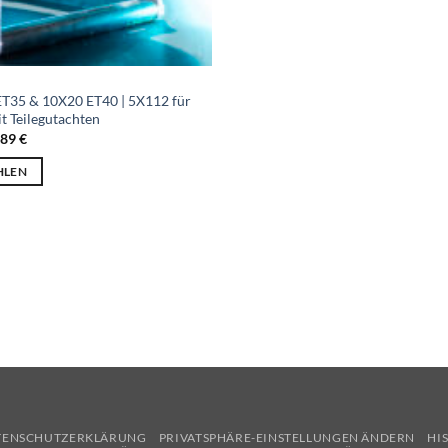
ET35 & 10X20 ET40 | 5X112 für
t Teilegutachten
,89
€
HLEN
t
e
ten
en
n
TENSCHUTZERKLÄRUNG
PRIVATSPHÄRE-EINSTELLUNGEN ÄNDERN
HI