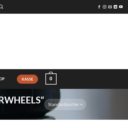
0
OP
KASSE
RWHEELS“