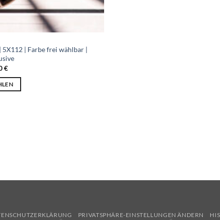
5X112 | Farbe frei wählbar |
usive
00
€
HLEN
t
e
ten
en
n
TENSCHUTZERKLÄRUNG
PRIVATSPHÄRE-EINSTELLUNGEN ÄNDERN
HI