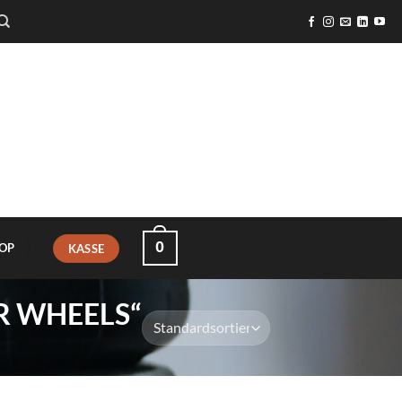
0
OP
KASSE
R WHEELS“